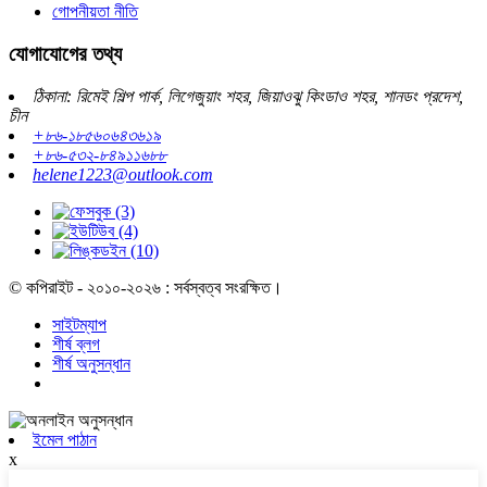
গোপনীয়তা নীতি
যোগাযোগের তথ্য
ঠিকানা: রিমেই শিল্প পার্ক, লিগেজুয়াং শহর, জিয়াওঝু কিংডাও শহর, শানডং প্রদেশ,
চীন
+৮৬-১৮৫৬০৬৪৩৬১৯
+৮৬-৫৩২-৮৪৯১১৬৮৮
helene1223@outlook.com
© কপিরাইট - ২০১০-২০২৬ : সর্বস্বত্ব সংরক্ষিত।
সাইটম্যাপ
শীর্ষ ব্লগ
শীর্ষ অনুসন্ধান
ইমেল পাঠান
x