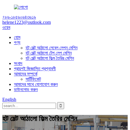
+৮৬-১৮৫৬০৬৪৩৬১৯
helene1223@outlook.com
ওয়েব
হোম
পণ্য
হট মেল্ট আঠালো লেবেল লেপন মেশিন
হট মেল্ট আঠালো টেপ লেপ মেশিন
হট মেল্ট আঠালো ফিল্ম তৈরির মেশিন
সংবাদ
প্রায়শই জিজ্ঞাসিত প্রশ্নাবলী
আমাদের সম্পর্কে
সার্টিফিকেট
আমাদের সাথে যোগাযোগ করুন
ডাউনলোড করুন
English
হট মেল্ট আঠালো ফিল্ম তৈরির মেশিন