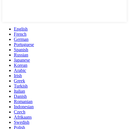
English
French
German
Portuguese
Spanish
Russian
Japanese
Korean
Arabic
Irish
Greek
Turkish
Italian
Danish
Romanian
Indonesian
Czech
Afrikaans
Swedish
Polish