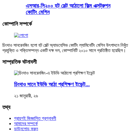
এসআর-সি২০০ হট মেল্ট আঠালো ফিল্ম এক্সট্রুশন
কোটিং মেশিন
কোম্পানি সম্পর্কে
চিংদাও সানরেনজিং হলো হট মেল্ট অ্যাডহেসিভ কোটিং ল্যামিনেটিং মেশিন উৎপাদনে নিখুঁত
প্রযুক্তি ও শক্তিসম্পন্ন একটি দক্ষ দল, কোম্পানিটি ২০১০ সালে প্রতিষ্ঠিত হয়েছিল।
সাম্প্রতিক ঘটনাবলী
চিংদাও সানে ইউভি আঠা প্রশিক্ষণ ইভেন্ট...
২১ জানুয়ারী, ২৬
তথ্য
প্রায়শই জিজ্ঞাসিত প্রশ্নাবলী
আমাদের সম্পর্কে
ডাউনলোড করুন