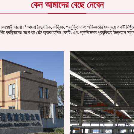
কেন আমাদের বেছে নেবেন
য়ই ভালো।' আমরা বৈদ্যুতিক, যান্ত্রিক, প্রযুক্তি এবং অভিজ্ঞতার সমন্বয়ে একটি নিখুঁত গ
িষ্ট ব্যক্তিদের সাথে হট মেল্ট অ্যাডহেসিভ কোটিং এবং ল্যামিনেশন প্রযুক্তির উন্নয়ন