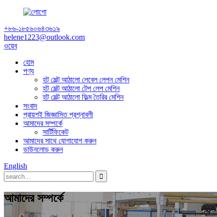
+৮৬-১৮৫৬০৬৪৩৬১৯
helene1223@outlook.com
ওয়েব
হোম
পণ্য
হট মেল্ট আঠালো লেবেল লেপন মেশিন
হট মেল্ট আঠালো টেপ লেপ মেশিন
হট মেল্ট আঠালো ফিল্ম তৈরির মেশিন
সংবাদ
প্রায়শই জিজ্ঞাসিত প্রশ্নাবলী
আমাদের সম্পর্কে
সার্টিফিকেট
আমাদের সাথে যোগাযোগ করুন
ডাউনলোড করুন
English
আমাদের সম্পর্কে