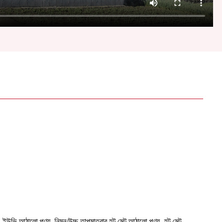
ইউভি আঠালো পণ্য, নিম্ন/উচ্চ তাপমাত্রার হট মেল্ট আঠালো পণ্য, হট মেল্ট