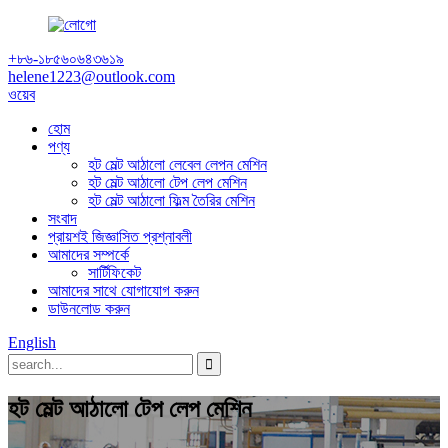
+৮৬-১৮৫৬০৬৪৩৬১৯
helene1223@outlook.com
ওয়েব
হোম
পণ্য
হট মেল্ট আঠালো লেবেল লেপন মেশিন
হট মেল্ট আঠালো টেপ লেপ মেশিন
হট মেল্ট আঠালো ফিল্ম তৈরির মেশিন
সংবাদ
প্রায়শই জিজ্ঞাসিত প্রশ্নাবলী
আমাদের সম্পর্কে
সার্টিফিকেট
আমাদের সাথে যোগাযোগ করুন
ডাউনলোড করুন
English
হট মেল্ট আঠালো টেপ লেপ মেশিন