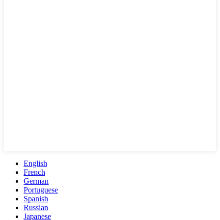
English
French
German
Portuguese
Spanish
Russian
Japanese