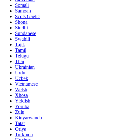
Somali
Samoan
Scots Gaelic
Shona
Sindhi
Sundanese
Swahili
Tajik
Tamil
Telugu
Thai
Ukrainian
Urdu
Uzbek
Vietnamese
Welsh
Xhosa
Yiddish
Yoruba
Zulu
Kinyarwanda
Tatar
Oriya
Turkmen