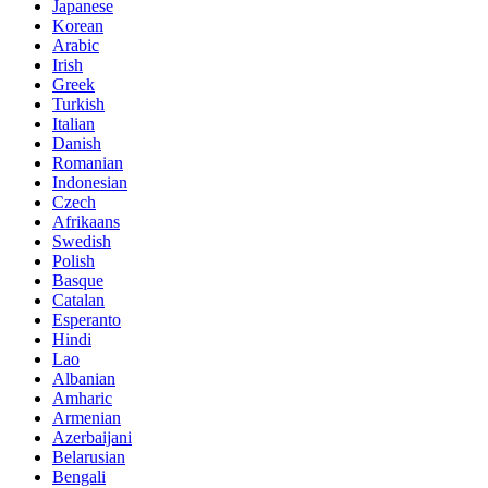
Japanese
Korean
Arabic
Irish
Greek
Turkish
Italian
Danish
Romanian
Indonesian
Czech
Afrikaans
Swedish
Polish
Basque
Catalan
Esperanto
Hindi
Lao
Albanian
Amharic
Armenian
Azerbaijani
Belarusian
Bengali