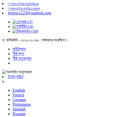
+৮৬-১৮৫৬০৬৪৩৬১৯
+৮৬-৫৩২-৮৪৯১১৬৮৮
helene1223@outlook.com
© কপিরাইট - ২০১০-২০২৬ : সর্বস্বত্ব সংরক্ষিত।
সাইটম্যাপ
শীর্ষ ব্লগ
শীর্ষ অনুসন্ধান
ইমেল পাঠান
x
English
French
German
Portuguese
Spanish
Russian