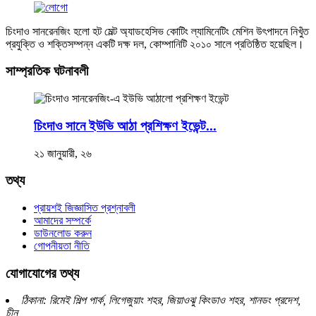
চিংদাও সানরেনজিং হলো হট মেল্ট অ্যাডহেসিভ কোটিং ল্যামিনেটিং মেশিন উৎপাদনে নিখুঁত
প্রযুক্তি ও শক্তিসম্পন্ন একটি দক্ষ দল, কোম্পানিটি ২০১০ সালে প্রতিষ্ঠিত হয়েছিল।
সাম্প্রতিক ঘটনাবলী
চিংদাও সানে ইউভি আঠা প্রশিক্ষণ ইভেন্ট...
২১ জানুয়ারী, ২৬
তথ্য
প্রায়শই জিজ্ঞাসিত প্রশ্নাবলী
আমাদের সম্পর্কে
ডাউনলোড করুন
গোপনীয়তা নীতি
যোগাযোগের তথ্য
ঠিকানা: রিমেই শিল্প পার্ক, লিগেজুয়াং শহর, জিয়াওঝু কিংডাও শহর, শানডং প্রদেশ,
চীন