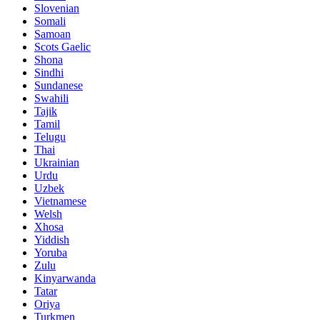
Slovenian
Somali
Samoan
Scots Gaelic
Shona
Sindhi
Sundanese
Swahili
Tajik
Tamil
Telugu
Thai
Ukrainian
Urdu
Uzbek
Vietnamese
Welsh
Xhosa
Yiddish
Yoruba
Zulu
Kinyarwanda
Tatar
Oriya
Turkmen