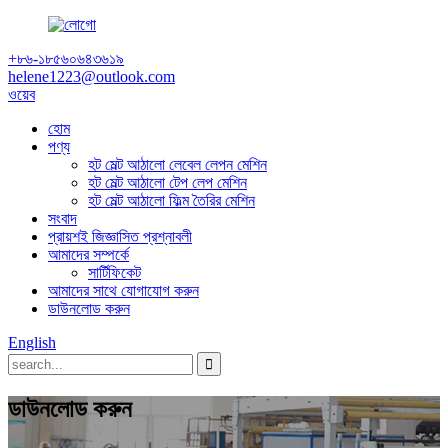
+৮৬-১৮৫৬০৬৪৩৬১৯
helene1223@outlook.com
ওয়েব
হোম
পণ্য
হট মেল্ট আঠালো লেবেল লেপন মেশিন
হট মেল্ট আঠালো টেপ লেপ মেশিন
হট মেল্ট আঠালো ফিল্ম তৈরির মেশিন
সংবাদ
প্রায়শই জিজ্ঞাসিত প্রশ্নাবলী
আমাদের সম্পর্কে
সার্টিফিকেট
আমাদের সাথে যোগাযোগ করুন
ডাউনলোড করুন
English
ডাউনলোড করুন